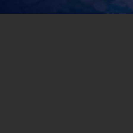
公司能力
中国环保信息化发展践行者——之维安
覆盖广
2
0
之维安科技深耕行业近
余年
,
3
0
0
0
实践案例
+
,
3
0
0
0
服务客户
+
团队强