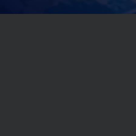
公司能力
中国环保信息化发展践行者——之维安
覆盖广
2
0
之维安科技深耕行业近
余年
,
3
0
0
0
实践案例
+
,
3
0
0
0
服务客户
+
团队强