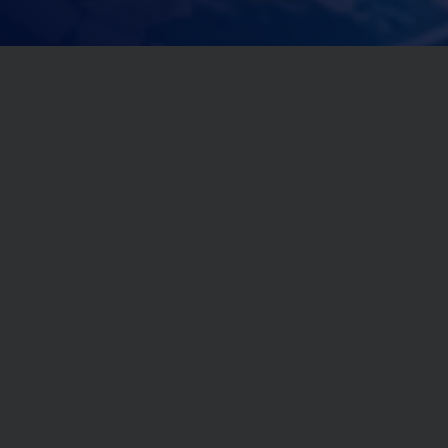
公司能力
中国环保信息化发展践行者——之维安
覆盖广
2
0
之维安科技深耕行业近
余年
,
3
0
0
0
实践案例
+
,
3
0
0
0
服务客户
+
团队强