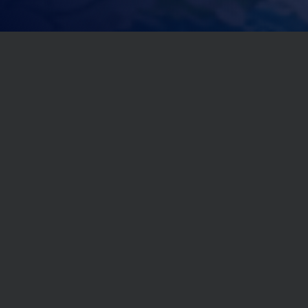
公司能力
中国环保信息化发展践行者——之维安
覆盖广
2
0
之维安科技深耕行业近
余年
,
3
0
0
0
实践案例
+
,
3
0
0
0
服务客户
+
团队强